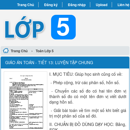
Trang Chủ
Đăng ký
Đăng nhập
Upload
Liên hệ
›
Trang Chủ
Toán Lớp 5
GIÁO ÁN TOÁN - TIẾT 13: LUYỆN TẬP CHUNG
I. MỤC TIÊU: Giúp học sinh củng cố về:
- Phép cộng, trừ các phân số, hỗn số.
- Chuyển các số đo có hai tên đơn vị
thành số đo có một tên đơn vị viết dưới
dạng hỗn số.
- Giải bài toán về tìm một số khi biết giá
trị một phân số của số đó.
II. CHUẨN BỊ ĐỒ DÙNG DẠY HỌC: Bảng,
SGK.