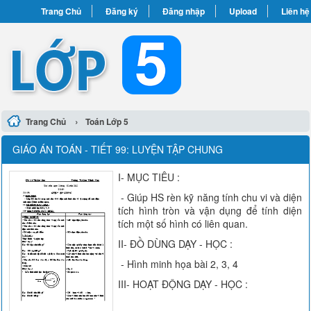
Trang Chủ
Đăng ký
Đăng nhập
Upload
Liên hệ
›
Trang Chủ
Toán Lớp 5
GIÁO ÁN TOÁN - TIẾT 99: LUYỆN TẬP CHUNG
I- MỤC TIÊU :
- Giúp HS rèn kỹ năng tính chu vi và diện
tích hình tròn và vận dụng để tính diện
tích một số hình có liên quan.
II- ĐỒ DÙNG DẠY - HỌC :
- Hình minh họa bài 2, 3, 4
III- HOẠT ĐỘNG DẠY - HỌC :