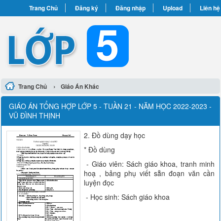
Trang Chủ
Đăng ký
Đăng nhập
Upload
Liên hệ
›
Trang Chủ
Giáo Án Khác
GIÁO ÁN TỔNG HỢP LỚP 5 - TUẦN 21 - NĂM HỌC 2022-2023 -
VŨ ĐÌNH THỊNH
2. Đồ dùng dạy học
* Đồ dùng
- Giáo viên: Sách giáo khoa, tranh minh
hoạ , bảng phụ viết sẵn đoạn văn cần
luyện đọc
- Học sinh: Sách giáo khoa