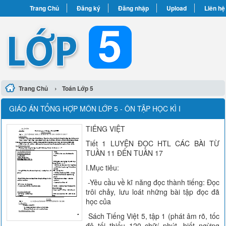
Trang Chủ
Đăng ký
Đăng nhập
Upload
Liên hệ
›
Trang Chủ
Toán Lớp 5
GIÁO ÁN TỔNG HỢP MÔN LỚP 5 - ÔN TẬP HỌC KÌ I
TIẾNG VIỆT
Tiết 1 LUYỆN ĐỌC HTL CÁC BÀI TỪ
TUẦN 11 ĐẾN TUẦN 17
I.Mục tiêu:
-Yêu cầu về kĩ năng đọc thành tiếng: Đọc
trôi chảy, lưu loát những bài tập đọc đã
học của
Sách Tiếng Việt 5, tập 1 (phát âm rõ, tốc
độ tối thiểu 120 chữ/ phút, biết ngừng