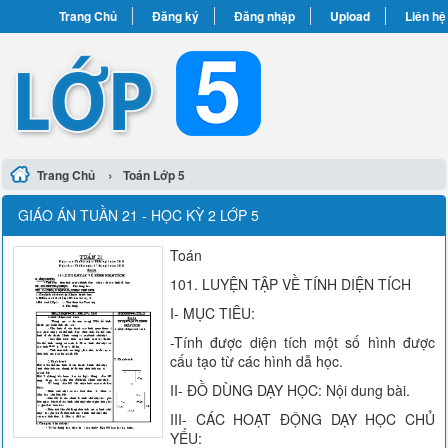
Trang Chủ
Đăng ký
Đăng nhập
Upload
Liên hệ
›
Trang Chủ
Toán Lớp 5
GIÁO ÁN TUẦN 21 - HỌC KỲ 2 LỚP 5
Toán
101. LUYỆN TẬP VỀ TÍNH DIỆN TÍCH
I- MỤC TIÊU:
-Tính được diện tích một số hình được
cấu tạo từ các hình dẫ học.
II- ĐỒ DÙNG DẠY HỌC: Nội dung bài.
III- CÁC HOẠT ĐỘNG DẠY HỌC CHỦ
YẾU: