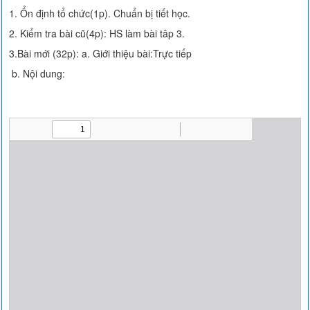
1. Ổn định tổ chức(1p). Chuẩn bị tiết học.
2. Kiểm tra bài cũ(4p): HS làm bài tâp 3.
3.Bài mới (32p): a. Giới thiệu bài:Trực tiếp
b. Nội dung: