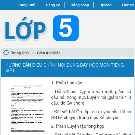
Trang Chủ
Đăng ký
Đăng nhập
Upload
Liên hệ
›
Trang Chủ
Giáo Án Khác
HƯỚNG DẪN ĐIỀU CHỈNH NỘI DUNG DẠY HỌC MÔN TIẾNG
VIỆT
1. Phần học vần
- Đối với bài Dạy âm vần mới: giảm số
câu hỏi trong mục Luyện nói (giảm từ 1-3
câu, do GV chọn).
- Đối với bài Ôn tập: chưa yêu cầu tất cả
HS kể chuyện trong mục Kể chuyện.
2. Phần Luyện tập tổng hợp
- Đối với bài Tập đọc: Chú trọng kĩ năng