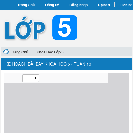
Trang Chủ
Đăng ký
Đăng nhập
Upload
Liên hệ
›
Trang Chủ
Khoa Học Lớp 5
KẾ HOẠCH BÀI DẠY KHOA HỌC 5 - TUẦN 10