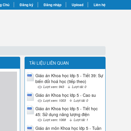
g Chủ
Đăng ký
Đăng nhập
Upload
Liên hệ
TÀI LIỆU LIÊN QUAN
Giáo án Khoa học lớp 5 - Tiết 39: Sự
biến đổi hoá học (tiếp theo)
Lượt xem: 943
Lượt tải: 0
Giáo án Khoa học lớp 5 - Cao su
Lượt xem: 1003
Lượt tải: 0
Giáo án Khoa học lớp 5 - Tiết học
45: Sử dụng năng lượng điện
Lượt xem: 1068
Lượt tải: 1
Giáo án môn Khoa học lớp 5 - Tuần