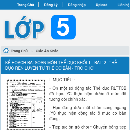
Trang Chủ
Đăng ký
Đăng nhập
Upload
Liên hệ
›
Trang Chủ
Giáo Án Khác
KẾ HOẠCH BÀI SOẠN MÔN THỂ DỤC KHỐI 1 - BÀI 13: THỂ
DỤC RÈN LUYỆN TƯ THẾ CƠ BẢN - TRÒ CHƠI
I. MỤC TIÊU :
- On một số động tác Thể dục RLTTCB
đã học. YC thực hiện được ở mức độ
tương đối chính xác.
- Học đứng đưa một chân sang ngang
.YC thực hiện động tác ở mức cơ bản
đúng.
- Tiếp tục ôn trò chơi “ Chuyển bóng tiếp