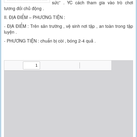
sức” . YC cách tham gia vào trò chơi
tương đối chủ động .
II. ĐỊA ĐIỂM – PHƯƠNG TIỆN :
- ĐỊA ĐIỂM : Trên sân trường , vệ sinh nơi tập , an toàn trong tập
luyện .
- PHƯƠNG TIỆN : chuẩn bị còi , bóng 2-4 quả .