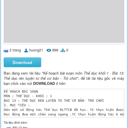
2 trang
huong21
899
0
Download
Bạn đang xem tài liệu
"Kế hoạch bài soạn môn Thể dục khối 1 - Bài 13:
Thể dục rèn luyện tư thế cơ bản - Trò chơi"
, để tải tài liệu gốc về máy
bạn click vào nút
DOWNLOAD
ở trên
KẾ HOẠCH BÀI SOẠN 

MÔN : THỂ DỤC - KHỐI : 1

BÀI 13 : THỂ DỤC RÈN LUYỆN TƯ THẾ CƠ BẢN- TRÒ CHƠI 

I. MỤC TIÊU :

Oân một số động tác Thể dục RLTTCB đã học. YC thực hiện được ở
Học đứng đưa một chân sang ngang .YC thực hiện động tác ở mức 
Tiếp tục ôn trò chơi “ Chuyển bóng tiếp sức” . YC cách tham gi
Tài liệu đính kèm:
II. ĐỊA ĐIỂM – PHƯƠNG TIỆN :

BAI 13.doc
ĐỊA ĐIỂM : Trên sân trường , vệ sinh nơi tập , an toàn trong t