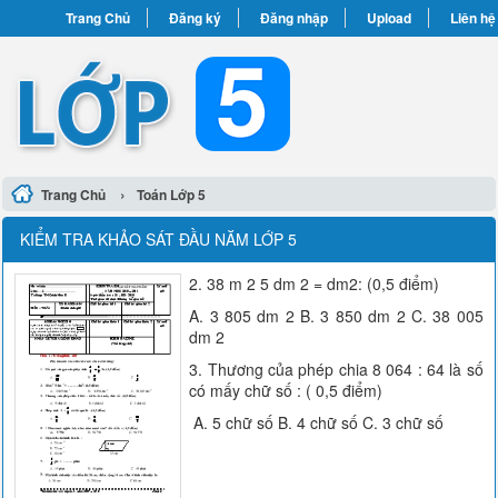
Trang Chủ
Đăng ký
Đăng nhập
Upload
Liên hệ
›
Trang Chủ
Toán Lớp 5
KIỂM TRA KHẢO SÁT ĐẦU NĂM LỚP 5
2. 38 m 2 5 dm 2 = dm2: (0,5 điểm)
A. 3 805 dm 2 B. 3 850 dm 2 C. 38 005
dm 2
3. Thương của phép chia 8 064 : 64 là số
có mấy chữ số : ( 0,5 điểm)
A. 5 chữ số B. 4 chữ số C. 3 chữ số