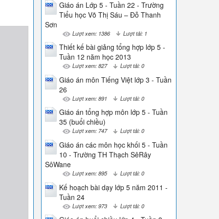
Giáo án Lớp 5 - Tuần 22 - Trường
Tiểu học Võ Thị Sáu – Đỗ Thanh
Sơn
Lượt xem: 1386
Lượt tải: 1
Thiết kế bài giảng tổng hợp lớp 5 -
Tuần 12 năm học 2013
Lượt xem: 827
Lượt tải: 0
Giáo án môn Tiếng Việt lớp 3 - Tuần
26
Lượt xem: 891
Lượt tải: 0
Giáo án tổng hợp môn lớp 5 - Tuần
35 (buổi chiều)
Lượt xem: 747
Lượt tải: 0
Giáo án các môn học khối 5 - Tuần
10 - Trường TH Thạch SêRây
SôWane
Lượt xem: 895
Lượt tải: 0
Kế hoạch bài dạy lớp 5 năm 2011 -
Tuần 24
Lượt xem: 973
Lượt tải: 0