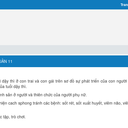
Tran
UẦN 11
 dậy thì ở con trai và con gái trên sơ đồ sự phát triển của con người 
a tuổi dậy thì.
sinh sản ở người và thiên chức của người phụ nữ.
hiện cach sphong tránh các bệnh: sốt rét, sốt xuất huyết, viêm não, vi
 tập, trò chơi.