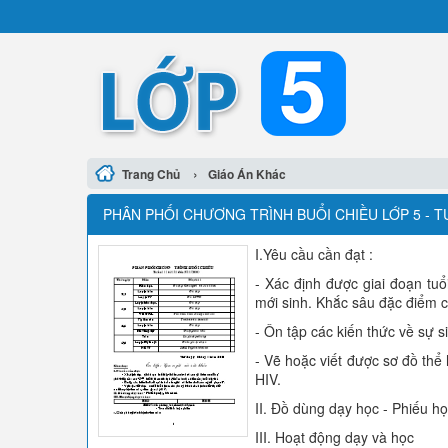
›
Trang Chủ
Giáo Án Khác
PHÂN PHỐI CHƯƠNG TRÌNH BUỔI CHIỀU LỚP 5 - T
I.Yêu cầu cần đạt :
- Xác định được giai đoạn tuổi
mới sinh. Khắc sâu đặc điểm củ
- Ôn tập các kiến thức về sự 
- Vẽ hoặc viết được sơ đồ thể 
HIV.
II. Đồ dùng dạy học - Phiếu học
III. Hoạt động dạy và học