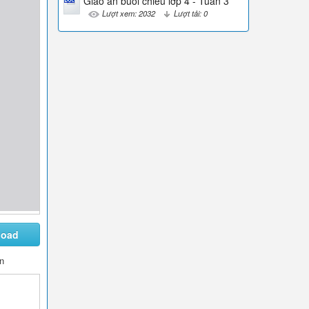
Giáo án buổi chiều lớp 4 - Tuần 3
Lượt xem: 2032
Lượt tải: 0
load
n