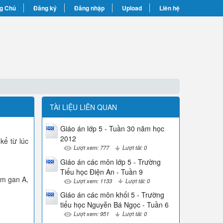
g Chủ
Đăng ký
Đăng nhập
Upload
Liên hệ
TÀI LIỆU LIÊN QUAN
Giáo án lớp 5 - Tuần 30 năm học
2012
kể từ lúc
Lượt xem: 777
Lượt tải: 0
Giáo án các môn lớp 5 - Trường
Tiểu học Điện An - Tuần 9
êm gan A,
Lượt xem: 1133
Lượt tải: 0
Giáo án các môn khối 5 - Trường
tiểu học Nguyễn Bá Ngọc - Tuần 6
Lượt xem: 951
Lượt tải: 0