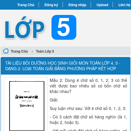
Trang Chủ
Đăng ký
Đăng nhập
Upload
Liên hệ
›
Trang Chủ
Toán Lớp 5
TÀI LIỆU BỒI DƯỠNG HỌC SINH GIỎI MÔN TOÁN LỚP 4, 5 -
DẠNG 2: LOẠI TOÁN GIẢI BẰNG PHƯƠNG PHÁP KẾT HỢP
Mẫu 2: Dùng 4 chữ số 0, 1, 2, 3 có thể
viết được bao nhiêu số có bốn chữ số
khác nhau?
Giải:
Suy luận như sau: Với 4 chữ số 0, 1, 2, 3:
- Có 3 cách đặt chữ số hàng nghìn (là 1,
hoặc 2, hoặc 3).
- Với mỗi cách đặt chữ số hàng nghìn, có