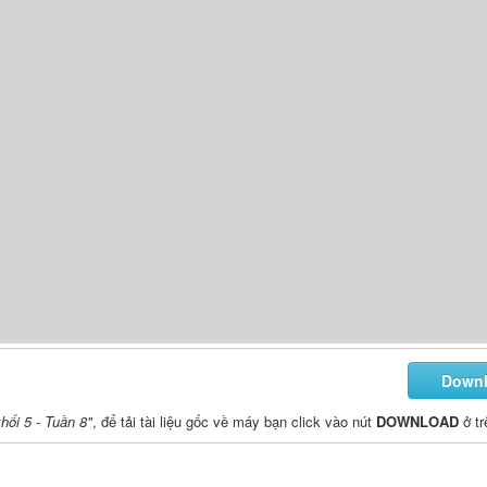
Down
hối 5 - Tuần 8"
, để tải tài liệu gốc về máy bạn click vào nút
DOWNLOAD
ở tr