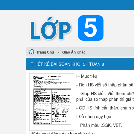
›
Trang Chủ
Giáo Án Khác
THIẾT KẾ BÀI SOẠN KHỐI 5 - TUẦN 8
I– Mục tiêu :
- Rèn HS viết số thập phân bằ
- Giúp HS biết: Viết thêm ch
phải của số thập phân thì giá 
- GD HS tính cẩn thận, chính 
IIĐồ dùng dạy học :
- Phấn màu .SGK, VBT.
IIICác hoạt động dạy học chủ yếu :