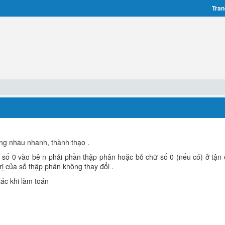
Tran
ng nhau nhanh, thành thạo .
ữ số 0 vào bê n phải phần thập phân hoặc bỏ chữ số 0 (nếu có) ở tận
trị của số thập phân không thay đổi .
xác khi làm toán