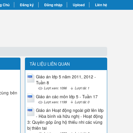
g Chủ
Đăng ký
Đăng nhập
Upload
Liên hệ
TÀI LIỆU LIÊN QUAN
Giáo án lớp 5 năm 2011, 2012 -
Tuần 8
Lượt xem: 1096
Lượt tải: 1
 cùng bên
Giáo án các môn lớp 5 - Tuần 17
Lượt xem: 1199
Lượt tải: 0
Giáo án Hoạt động ngoài giờ lên lớp
- Hòa bình và hữu nghị - Hoạt động
3: Quyên góp ủng hộ thiếu nhi các vùng
bị thiên tai