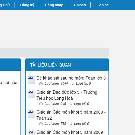
g Chủ
Đăng ký
Đăng nhập
Upload
Liên hệ
TÀI LIỆU LIÊN QUAN
Đề khảo sát sau hè môn: Toán lớp 3
u hỏi của
Lượt xem: 1044
Lượt tải: 0
Giáo án Đạo đức lớp 5 - Trường
Tiểu học Long Hoà
Lượt xem: 945
Lượt tải: 0
Giáo án Các môn khối 5 năm 2009 -
Tuần 22
Lượt xem: 765
Lượt tải: 0
Giáo án Các môn khối 5 năm 2009 -