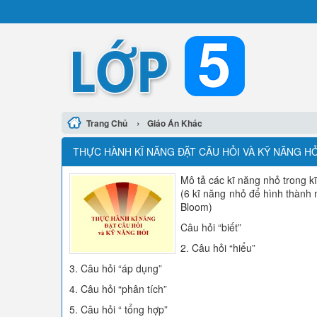
›
Trang Chủ
Giáo Án Khác
THỰC HÀNH KĨ NĂNG ĐẶT CÂU HỎI VÀ KỸ NĂNG HỎ
Mô tả các kĩ năng nhỏ trong k
(6 kĩ năng nhỏ để hình thành 
Bloom)
Câu hỏi “biết”
2. Câu hỏi “hiểu”
3. Câu hỏi “áp dụng”
4. Câu hỏi “phân tích”
5. Câu hỏi “ tổng hợp”