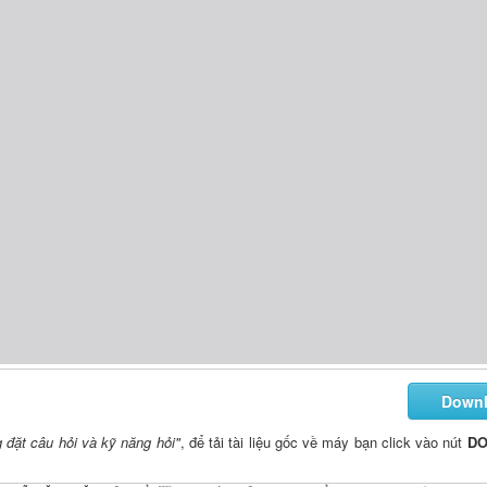
Down
 đặt câu hỏi và kỹ năng hỏi"
, để tải tài liệu gốc về máy bạn click vào nút
D