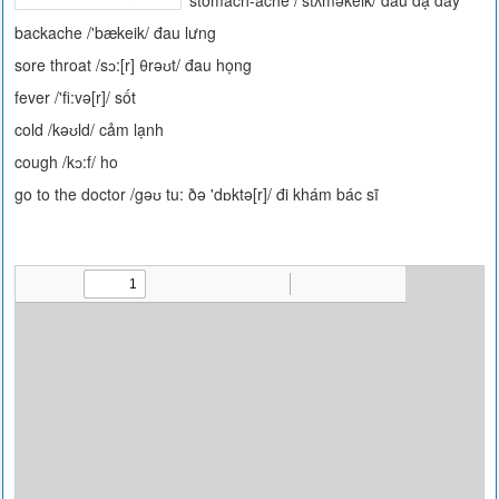
stomach-ache /'stʌməkeik/ đau dạ dày
backache /'bækeik/ đau lưng
sore throat /sɔ:[r] θrəʊt/ đau họng
fever /'fi:və[r]/ sốt
cold /kəʊld/ cảm lạnh
cough /kɔ:f/ ho
go to the doctor /gəʊ tu: ðə 'dɒktə[r]/ đi khám bác sĩ