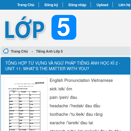
Trang Chủ
Đăng ký
Đăng nhập
Upload
Liên hệ
›
Trang Chủ
Tiếng Anh Lớp 5
TỔNG HỢP TỪ VỰNG VÀ NGỮ PHÁP TIẾNG ANH HỌC KÌ 2 -
UNIT 11: WHAT'S THE MATTER WITH YOU?
English Pronunciation Vietnamese
sick /sik/ ốm
pain /pein/ đau
headache /'hedak/ đau đầu
toothache /'tu:θeik/ đau răng
earache /'iəreik/ đau tai