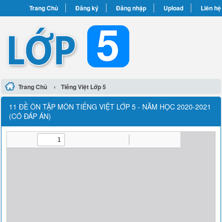
Trang Chủ
Đăng ký
Đăng nhập
Upload
Liên hệ
›
Trang Chủ
Tiếng Việt Lớp 5
11 ĐỀ ÔN TẬP MÔN TIẾNG VIỆT LỚP 5 - NĂM HỌC 2020-2021
(CÓ ĐÁP ÁN)