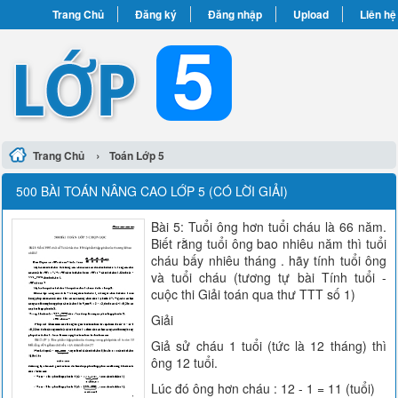
Trang Chủ
Đăng ký
Đăng nhập
Upload
Liên hệ
›
Trang Chủ
Toán Lớp 5
500 BÀI TOÁN NÂNG CAO LỚP 5 (CÓ LỜI GIẢI)
Bài 5: Tuổi ông hơn tuổi cháu là 66 năm.
Biết rằng tuổi ông bao nhiêu năm thì tuổi
cháu bấy nhiêu tháng . hãy tính tuổi ông
và tuổi cháu (tương tự bài Tính tuổi -
cuộc thi Giải toán qua thư TTT số 1)
Giải
Giả sử cháu 1 tuổi (tức là 12 tháng) thì
ông 12 tuổi.
Lúc đó ông hơn cháu : 12 - 1 = 11 (tuổi)