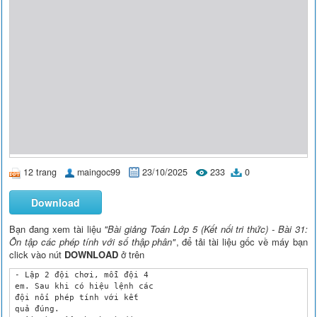
12 trang
maingoc99
23/10/2025
233
0
Download
Bạn đang xem tài liệu
"Bài giảng Toán Lớp 5 (Kết nối tri thức) - Bài 31:
Ôn tập các phép tính với số thập phân"
, để tải tài liệu gốc về máy bạn
click vào nút
DOWNLOAD
ở trên
 - Lập 2 đội chơi, mỗi đội 4 

 em. Sau khi có hiệu lệnh các 

 đội nối phép tính với kết 

 quả đúng.
