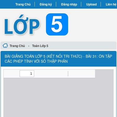
Trang Chủ
Đăng ký
Đăng nhập
Upload
Liên hệ
›
Trang Chủ
Toán Lớp 5
BÀI GIẢNG TOÁN LỚP 5 (KẾT NỐI TRI THỨC) - BÀI 31: ÔN TẬP
CÁC PHÉP TÍNH VỚI SỐ THẬP PHÂN