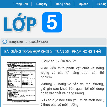
Trang Chủ
Đăng ký
Đăng nhập
Upload
Liên hệ
›
Trang Chủ
Giáo Án Khác
BÀI GIẢNG TỔNG HỢP KHỐI 2 - TUẦN 25 - PHẠM HỒNG THÁI
.I Mục tiêu: - Ôn tập về:
-Các kiến thức phần vật chất và năng
lượng và các kĩ năng quan sát, thí
nghiệm.
-Những kĩ năng về bảo vệ môi trường,
giữ gìn sức khoẻ liên quan tới nội dung
phần vật chất và năng lượng.
- Giáo dục học sinh yêu thích môn học ,
ý thức bảo vệ môi trường .