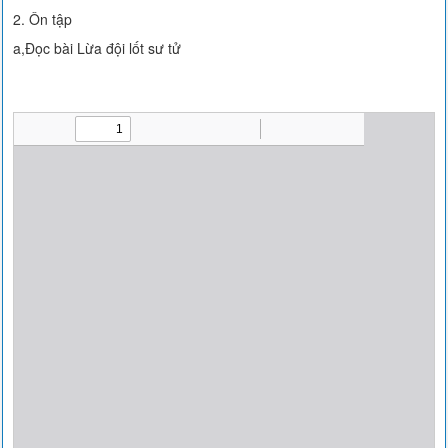
2. Ôn tập
a,Đọc bài Lừa đội lốt sư tử