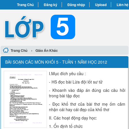
Trang Chủ
Đăng ký
Đăng nhập
Upload
Liên hệ
›
Trang Chủ
Giáo Án Khác
BÀI SOẠN CÁC MÔN KHỐI 5 - TUẦN 1 NĂM HỌC 2012
I.Mục đích yêu cầu :
- HS đọc bài Lừa đội lốt sư tử
- Khoanh vào đáp án đúng các câu hỏi
trong bài tập đọc
- Đọc khổ thơ của bài thơ mẹ ốm cảm
nhận cái hay cái đẹp của khổ thơ
II. Các hoạt động dạy học:
1. Ổn định tổ chức