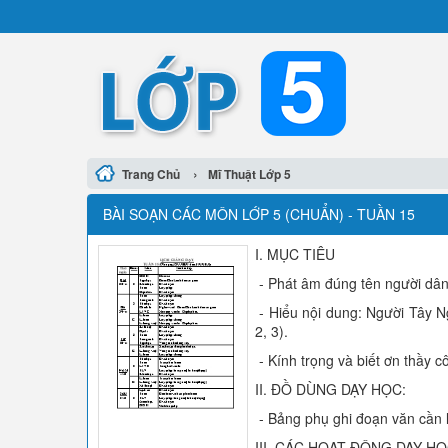
›
Trang Chủ
Mĩ Thuật Lớp 5
BÀI SOẠN CÁC MÔN LỚP 5 (CHUẨN) - TUẦN 15
I. MỤC TIÊU
- Phát âm đúng tên người dân 
- Hiểu nội dung: Người Tây N
2, 3).
- Kính trọng và biết ơn thầy cô
II. ĐỒ DÙNG DẠY HỌC:
- Bảng phụ ghi đoạn văn cần 
III. CÁC HOẠT ĐỘNG DẠY HỌC: