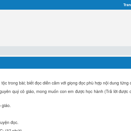
Tran
tộc trong bài; biết đọc diễn cảm với giọng đọc phù hợp nội dung từng 
guyên quý cô giáo, mong muốn con em được học hành (Trả lời được c
 giáo.
luyện đọc.
 (37 phút)