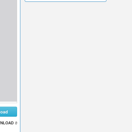
load
NLOAD
ở