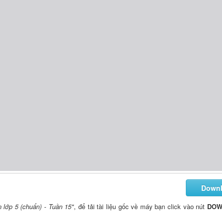
Down
 lớp 5 (chuẩn) - Tuần 15"
, để tải tài liệu gốc về máy bạn click vào nút
DOW