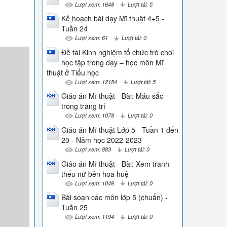
Lượt xem: 1648
Lượt tải: 5
Kế hoạch bài dạy Mĩ thuật 4+5 -
Tuần 24
Lượt xem: 61
Lượt tải: 0
Đề tài Kinh nghiệm tổ chức trò chơi
học tập trong dạy – học môn Mĩ
thuật ở Tiểu học
Lượt xem: 12154
Lượt tải: 5
Giáo án Mĩ thuật - Bài: Máu sắc
trong trang trí
Lượt xem: 1078
Lượt tải: 0
Giáo án Mĩ thuật Lớp 5 - Tuần 1 đến
20 - Năm học 2022-2023
Lượt xem: 883
Lượt tải: 0
Giáo án Mĩ thuật - Bài: Xem tranh
thếu nữ bên hoa huệ
Lượt xem: 1049
Lượt tải: 0
Bài soạn các môn lớp 5 (chuẩn) -
Tuần 25
Lượt xem: 1194
Lượt tải: 0