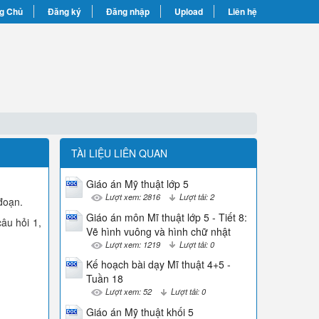
g Chủ
Đăng ký
Đăng nhập
Upload
Liên hệ
TÀI LIỆU LIÊN QUAN
Giáo án Mỹ thuật lớp 5
Lượt xem: 2816
Lượt tải: 2
đoạn.
Giáo án môn Mĩ thuật lớp 5 - Tiết 8:
âu hỏi 1,
Vẽ hình vuông và hình chữ nhật
Lượt xem: 1219
Lượt tải: 0
Kế hoạch bài dạy Mĩ thuật 4+5 -
Tuần 18
Lượt xem: 52
Lượt tải: 0
Giáo án Mỹ thuật khối 5