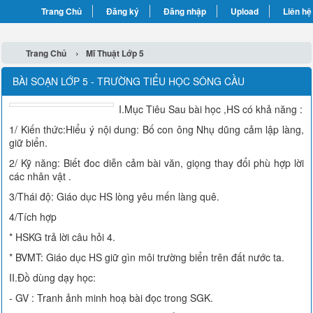
Trang Chủ
Đăng ký
Đăng nhập
Upload
Liên hệ
›
Trang Chủ
Mĩ Thuật Lớp 5
BÀI SOẠN LỚP 5 - TRƯỜNG TIỂU HỌC SÔNG CẦU
I.Mục Tiêu Sau bài học ,HS có khả năng :
1/ Kiến thức:Hiểu ý nội dung: Bố con ông Nhụ dũng cảm lập làng,
giữ biển.
2/ Kỹ năng: Biết đoc diễn cảm bài văn, giọng thay đổi phù hợp lời
các nhân vật .
3/Thái độ: Giáo dục HS lòng yêu mến làng quê.
4/Tích hợp
* HSKG trả lời câu hỏi 4.
* BVMT: Giáo dục HS giữ gìn môi trường biển trên đất nước ta.
II.Đồ dùng dạy học:
- GV : Tranh ảnh minh hoạ bài đọc trong SGK.