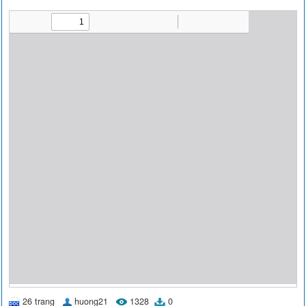
26 trang
huong21
1328
0