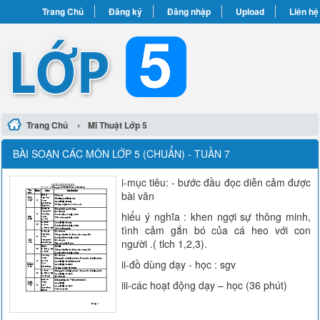
Trang Chủ
Đăng ký
Đăng nhập
Upload
Liên hệ
›
Trang Chủ
Mĩ Thuật Lớp 5
BÀI SOẠN CÁC MÔN LỚP 5 (CHUẨN) - TUẦN 7
i-mục tiêu: - bước đầu đọc diễn cảm được
bài văn
hiểu ý nghĩa : khen ngợi sự thông minh,
tình cảm gắn bó của cá heo với con
người .( tlch 1,2,3).
ii-đồ dùng dạy - học : sgv
iii-các hoạt động dạy – học (36 phút)