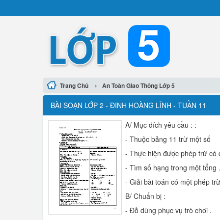
›
Trang Chủ
An Toàn Giao Thông Lớp 5
BÀI SOẠN LỚP 2 - ĐINH HOÀNG LĨNH - TUẦN 11
A/ Mục đích yêu cầu : :
- Thuộc bảng 11 trừ một số
- Thực hiện được phép trừ có dạ
- Tìm số hạng trong một tổng 
- Giải bài toán có một phép trừ
B/ Chuẩn bị :
- Đồ dùng phục vụ trò chơi .