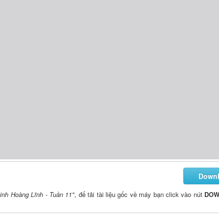
Down
Đinh Hoàng Lĩnh - Tuần 11"
, để tải tài liệu gốc về máy bạn click vào nút
DOW