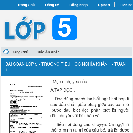
Trang Chủ
Đăng ký
Đăng nhập
Upload
Liên hệ
›
Trang Chủ
Giáo Án Khác
BÀI SOẠN LỚP 3 - TRƯỜNG TIỂU HỌC NGHĨA KHÁNH - TUẦN
1
I.Mục đích, yêu cầu:
A.TẬP ĐỌC .
- Đọc đúng mạch lạc,biết nghỉ hơi hợp lí
sau dấu chấm,dấu phẩy giữa các cụm từ
;bước đầu biết đọc phân biệt lời người
dẫn chuyệnvới lời nhân vật:
- Hiểu nội dung câu chuyện: Ca ngợi trí
thông minh tài trí của cậu bé.(trả lời được