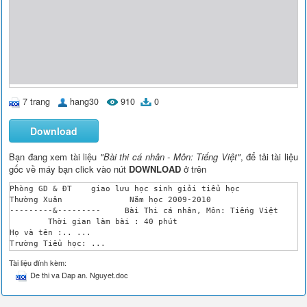
7 trang
hang30
910
0
Download
Bạn đang xem tài liệu
"Bài thi cá nhân - Môn: Tiếng Việt"
, để tải tài liệu
gốc về máy bạn click vào nút
DOWNLOAD
ở trên
Phòng GD & ĐT 	 giao lưu học sinh giỏi tiểu học 

Thường Xuân 	 	 Năm học 2009-2010 

---------&--------- 	Bài Thi cá nhân, Môn: Tiếng Việt

 	Thời gian làm bài : 40 phút 

Họ và tên :.. ...

Trường Tiểu học: ...

Câu 1: (4 điểm) 

Tài liệu đính kèm:
 Viết vào ô trống chữ N nếu 2 từ đã cho thuộc từ nhiều nghĩa, 
De thi va Dap an. Nguyet.doc
a. c Mùa đông - phía đông

b. c Thịt đông - nồi canh đông lại vì rét

c. c Mùa đông - ba đông ( ba năm)
