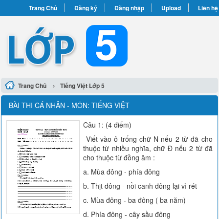
Trang Chủ
Đăng ký
Đăng nhập
Upload
Liên hệ
›
Trang Chủ
Tiếng Việt Lớp 5
BÀI THI CÁ NHÂN - MÔN: TIẾNG VIỆT
Câu 1: (4 điểm)
Viết vào ô trống chữ N nếu 2 từ đã cho
thuộc từ nhiều nghĩa, chữ Đ nếu 2 từ đã
cho thuộc từ đồng âm :
a. Mùa đông - phía đông
b. Thịt đông - nồi canh đông lại vì rét
c. Mùa đông - ba đông ( ba năm)
d. Phía đông - cây sầu đông