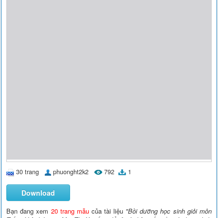
30 trang
phuonght2k2
792
1
Download
Bạn đang xem
20 trang mẫu
của tài liệu
"Bồi dưỡng học sinh giỏi môn