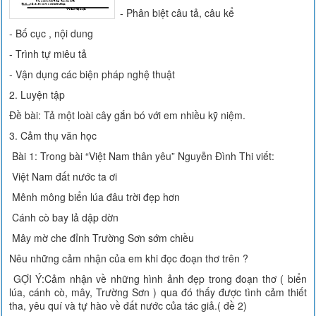
- Phân biệt câu tả, câu kể
- Bố cục , nội dung
- Trình tự miêu tả
- Vận dụng các biện pháp nghệ thuật
2. Luyện tập
Đề bài: Tả một loài cây gắn bó với em nhiều kỹ niệm.
3. Cảm thụ văn học
Bài 1: Trong bài “Việt Nam thân yêu” Nguyễn Đình Thi viết:
Việt Nam đất nước ta ơi
Mênh mông biển lúa đâu trời đẹp hơn
Cánh cò bay lả dập dờn
Mây mờ che đỉnh Trường Sơn sớm chiều
Nêu những cảm nhận của em khi đọc đoạn thơ trên ?
GỢI Ý:Cảm nhận về những hình ảnh đẹp trong đoạn thơ ( biển
lúa, cánh cò, mây, Trường Sơn ) qua đó thấy được tình cảm thiết
tha, yêu quí và tự hào về đất nước của tác giả.( đề 2)