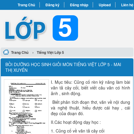
Trang Chủ
Đăng ký
Đăng nhập
Upload
Liên hệ
›
Trang Chủ
Tiếng Việt Lớp 5
BỒI DƯỠNG HỌC SINH GIỎI MÔN TIẾNG VIỆT LỚP 5 - MAI
THỊ XUYẾN
I. Mục tiêu: Củng cố rèn kỹ năng làm bài
văn tả cây cối, biết viết câu văn có hình
ảnh , sinh động.
Biết phân tích đoạn thơ, văn về nội dung
và nghệ thuật, hiểu được cái hay , cái
đẹp của đoạn đó.
II.Các hoạt động dạy học :
1. Củng cố về văn tả cây cối