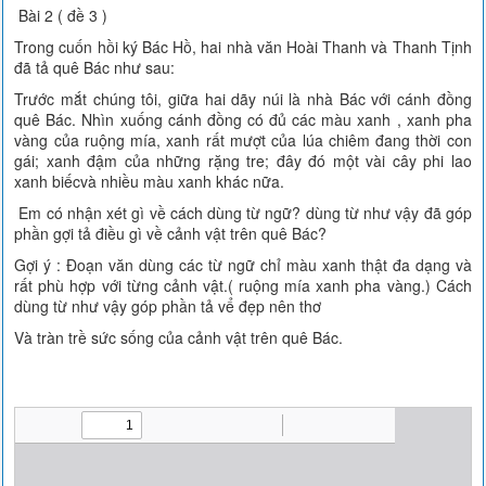
Bài 2 ( đề 3 )
Trong cuốn hồi ký Bác Hồ, hai nhà văn Hoài Thanh và Thanh Tịnh
đã tả quê Bác như sau:
Trước mắt chúng tôi, giữa hai dãy núi là nhà Bác với cánh đồng
quê Bác. Nhìn xuống cánh đồng có đủ các màu xanh , xanh pha
vàng của ruộng mía, xanh rất mượt của lúa chiêm đang thời con
gái; xanh đậm của những rặng tre; đây đó một vài cây phi lao
xanh biếcvà nhiều màu xanh khác nữa.
Em có nhận xét gì về cách dùng từ ngữ? dùng từ như vậy đã góp
phần gợi tả điều gì về cảnh vật trên quê Bác?
Gợi ý : Đoạn văn dùng các từ ngữ chỉ màu xanh thật đa dạng và
rất phù hợp với từng cảnh vật.( ruộng mía xanh pha vàng.) Cách
dùng từ như vậy góp phần tả vể đẹp nên thơ
Và tràn trề sức sống của cảnh vật trên quê Bác.