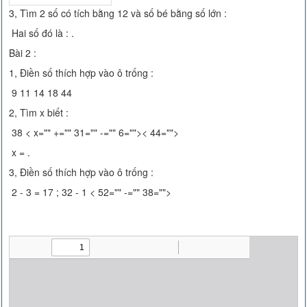
3, Tìm 2 số có tích bằng 12 và số bé bằng số lớn :
Hai số đó là : .
Bài 2 :
1, Điền số thích hợp vào ô trống :
9 11 14 18 44
2, Tìm x biết :
38 < x="" +="" 31="" -="" 6="">< 44="">
x = .
3, Điền số thích hợp vào ô trống :
2 - 3 = 17 ; 32 - 1 < 52="" -="" 38="">