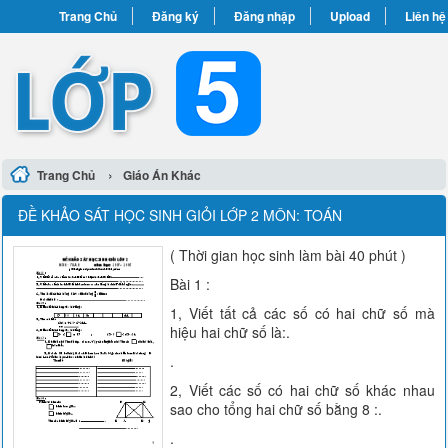
Trang Chủ
Đăng ký
Đăng nhập
Upload
Liên hệ
›
Trang Chủ
Giáo Án Khác
ĐỀ KHẢO SÁT HỌC SINH GIỎI LỚP 2 MÔN: TOÁN
( Thời gian học sinh làm bài 40 phút )
Bài 1 :
1, Viết tất cả các số có hai chữ số mà
hiệu hai chữ số là:.
.
2, Viết các số có hai chữ số khác nhau
sao cho tổng hai chữ số bằng 8 :.
.