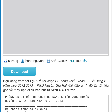
5 trang
hạnh nguyên
04/12/2025
182
0
Download
Bạn đang xem tài liệu
"Đề thi chọn HS năng khiếu Toán 5 - Đề Bảng B -
Năm học 2012-2013 - PGD Huyện Giá Rai (Có đáp án)"
, để tải tài liệu
gốc về máy bạn click vào nút
DOWNLOAD
ở trên
 PHÒNG GD-ĐT ĐỀ THI CHỌN HS NĂNG KHIẾU VÒNG HUYỆN

 HUYỆN GIÁ RAI Năm học 2012 - 2013 

 _________________ _____________________________

 Đề chính thức đã sử dụng
