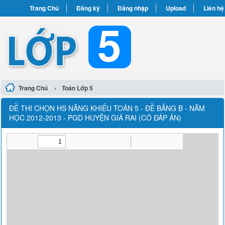
Trang Chủ
Đăng ký
Đăng nhập
Upload
Liên hệ
›
Trang Chủ
Toán Lớp 5
ĐỀ THI CHỌN HS NĂNG KHIẾU TOÁN 5 - ĐỀ BẢNG B - NĂM
HỌC 2012-2013 - PGD HUYỆN GIÁ RAI (CÓ ĐÁP ÁN)