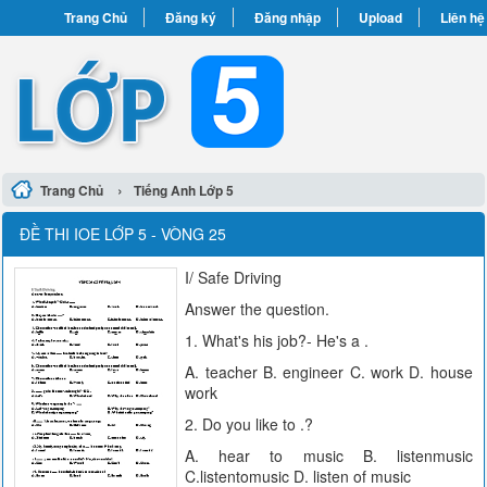
Trang Chủ
Đăng ký
Đăng nhập
Upload
Liên hệ
›
Trang Chủ
Tiếng Anh Lớp 5
ĐỀ THI IOE LỚP 5 - VÒNG 25
I/ Safe Driving
Answer the question.
1. What's his job?- He's a .
A. teacher B. engineer C. work D. house
work
2. Do you like to .?
A. hear to music B. listenmusic
C.listentomusic D. listen of music