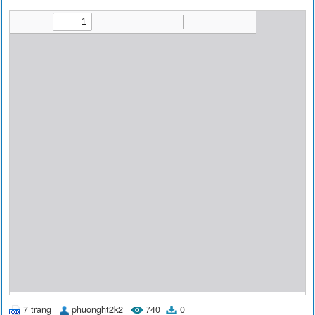
7 trang
phuonght2k2
740
0