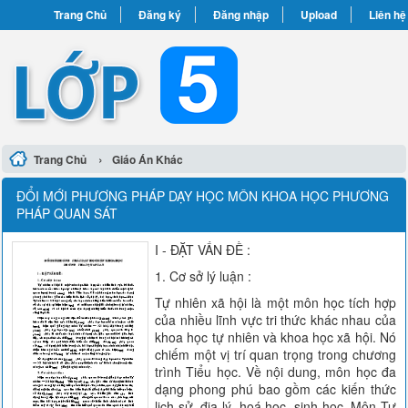
Trang Chủ
Đăng ký
Đăng nhập
Upload
Liên hệ
›
Trang Chủ
Giáo Án Khác
ĐỔI MỚI PHƯƠNG PHÁP DẠY HỌC MÔN KHOA HỌC PHƯƠNG
PHÁP QUAN SÁT
I - ĐẶT VẤN ĐỀ :
1. Cơ sở lý luận :
Tự nhiên xã hội là một môn học tích hợp
của nhiều lĩnh vực tri thức khác nhau của
khoa học tự nhiên và khoa học xã hội. Nó
chiếm một vị trí quan trọng trong chương
trình Tiểu học. Về nội dung, môn học đa
dạng phong phú bao gồm các kiến thức
lịch sử, địa lý, hoá học, sinh học. Môn Tự