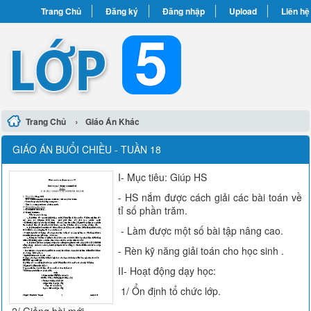
Trang Chủ
Đăng ký
Đăng nhập
Upload
Liên hệ
›
Trang Chủ
Giáo Án Khác
GIÁO ÁN BUỔI CHIỀU - TUẦN 18
I- Mục tiêu: Giúp HS
- HS nắm được cách giải các bài toán về
tỉ số phần trăm.
- Làm được một số bài tập nâng cao.
- Rèn kỹ năng giải toán cho học sinh .
II- Hoạt động dạy học:
1/ Ổn định tổ chức lớp.