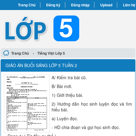
Trang Chủ
Đăng ký
Đăng nhập
Upload
Liên hệ
›
Trang Chủ
Tiếng Việt Lớp 5
GIÁO ÁN BUỔI SÁNG LỚP 5 TUẦN 2
A/ Kiểm tra bài cũ.
B/ Bài mới.
1) Giới thiệu bài.
2) Hướng dẫn học sinh luyện đọc và tìm
hiểu bài.
a) Luyện đọc.
- HD chia đoạn và gọi học sinh đọc.