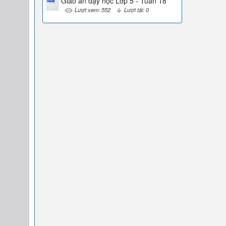
Giáo án dạy học Lớp 5 - Tuần 18
Lượt xem: 552
Lượt tải: 0