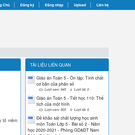
g Chủ
Đăng ký
Đăng nhập
Upload
Liên hệ
TÀI LIỆU LIÊN QUAN
Giáo án Toán 5 - Ôn tập: Tính chất
cơ bản của phân số
Lượt xem: 945
Lượt tải: 0
Giáo án Toán 5 - Tiết học 110: Thể
tích của một hình
Lượt xem: 903
Lượt tải: 0
Đề khảo sát chất lượng học sinh
y tỏ niềm
môn Toán Lớp 5 - Bài số 2 - Năm
học 2020-2021 - Phòng GD&ĐT Nam