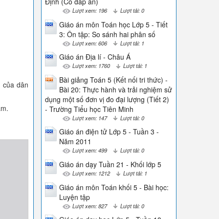
Định (Có đáp án)
Lượt xem: 196
Lượt tải: 0
Giáo án môn Toán học Lớp 5 - Tiết
3: Ôn tập: So sánh hai phân số
Lượt xem: 606
Lượt tải: 1
Giáo án Địa lí - Châu Á
Lượt xem: 1760
Lượt tải: 1
Bài giảng Toán 5 (Kết nối tri thức) -
u của dân
Bài 20: Thực hành và trải nghiệm sử
dụng một số đơn vị đo đại lượng (Tiết 2)
am.
- Trường Tiểu học Tiên Minh
Lượt xem: 147
Lượt tải: 0
Giáo án điện tử Lớp 5 - Tuần 3 -
Năm 2011
Lượt xem: 499
Lượt tải: 0
Giáo án dạy Tuần 21 - Khối lớp 5
Lượt xem: 1212
Lượt tải: 1
Giáo án môn Toán khối 5 - Bài học:
Luyện tập
Lượt xem: 827
Lượt tải: 0