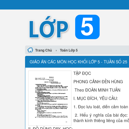
›
Trang Chủ
Toán Lớp 5
GIÁO ÁN CÁC MÔN HỌC KHỐI LỚP 5 - TUẦN SỐ 25
TẬP ĐỌC
PHONG CẢNH ĐỀN HÙNG
Theo ĐOÀN MINH TUẤN
I. MỤC ĐÍCH, YÊU CẦU:
1. Đọc lưu loát, diễn cảm toàn 
2. Hiểu ý nghĩa của bài đọc:
thành kính thiêng liêng của mỗi
II. ĐỒ DÙNG DẠY- HỌC: