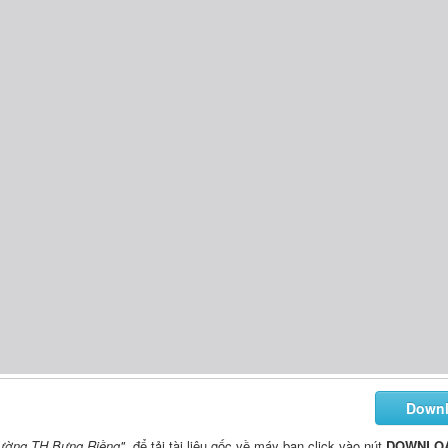
Down
Trường TH Bưng Riềng"
, để tải tài liệu gốc về máy bạn click vào nút
DOWNLO