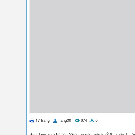
17 trang
hang30
674
0
Bạn đang xem tài liệu
"Giáo án các môn khối 5 - Tuần 1 - 