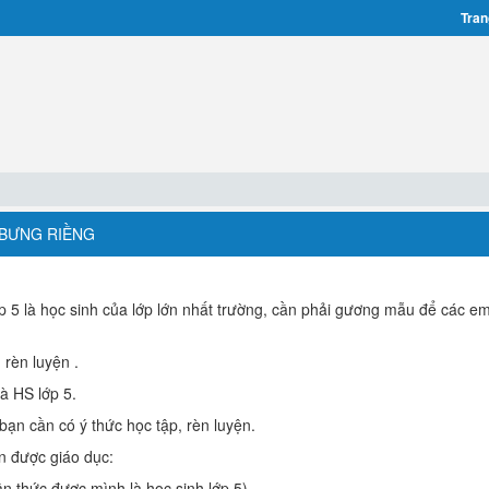
Tran
 BƯNG RIỀNG
lớp 5 là học sinh của lớp lớn nhất trường, cần phải gương mẫu để các e
 rèn luyện .
là HS lớp 5.
bạn cần có ý thức học tập, rèn luyện.
n được giáo dục:
n thức được mình là học sinh lớp 5).