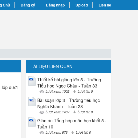
g Chủ
Đăng ký
Đăng nhập
Upload
Liên hệ
TÀI LIỆU LIÊN QUAN
Thiết kế bài giảng lớp 5 - Trường
Tiểu học Ngọc Châu - Tuần 33
m lớp dưới
Lượt xem: 1002
Lượt tải: 0
Bài soạn lớp 3 - Trường tiểu học
Nghĩa Khánh - Tuần 23
Lượt xem: 1407
Lượt tải: 0
Giáo án Tổng hợp môn học khối 5 -
Tuần 10
Lượt xem: 678
Lượt tải: 0