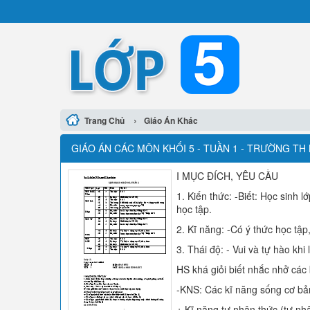
›
Trang Chủ
Giáo Án Khác
GIÁO ÁN CÁC MÔN KHỐI 5 - TUẦN 1 - TRƯỜNG TH
I MỤC ĐÍCH, YÊU CẦU
1. Kiến thức: -Biết: Học sinh 
học tập.
2. Kĩ năng: -Có ý thức học tập,
3. Thái độ: - Vui và tự hào khi 
HS khá giỏi biết nhắc nhở các 
-KNS: Các kĩ năng sống cơ bả
+ Kĩ năng tự nhận thức (tự nhậ