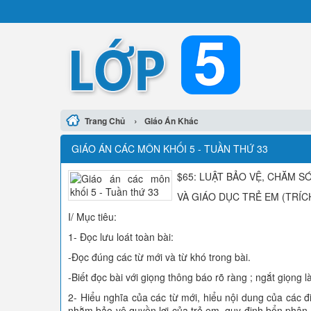
›
Trang Chủ
Giáo Án Khác
GIÁO ÁN CÁC MÔN KHỐI 5 - TUẦN THỨ 33
$65: LUẬT BẢO VỆ, CHĂM S
VÀ GIÁO DỤC TRẺ EM (TRÍC
I/ Mục tiêu:
1- Đọc lưu loát toàn bài:
-Đọc đúng các từ mới và từ khó trong bài.
-Biết đọc bài với giọng thông báo rõ ràng ; ngắt giọng 
2- Hiểu nghĩa của các từ mới, hiểu nội dung của các 
nhằm bảo vệ quyền lợi của trẻ em, quy định bổn phận củ