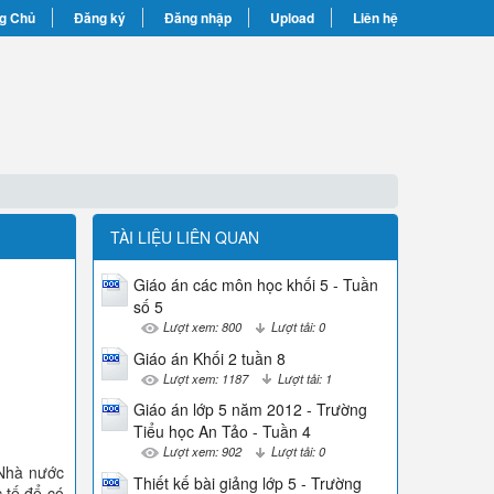
g Chủ
Đăng ký
Đăng nhập
Upload
Liên hệ
TÀI LIỆU LIÊN QUAN
Giáo án các môn học khối 5 - Tuần
số 5
Lượt xem: 800
Lượt tải: 0
Giáo án Khối 2 tuần 8
Lượt xem: 1187
Lượt tải: 1
Giáo án lớp 5 năm 2012 - Trường
Tiểu học An Tảo - Tuần 4
Lượt xem: 902
Lượt tải: 0
 Nhà nước
Thiết kế bài giảng lớp 5 - Trường
 tế để có