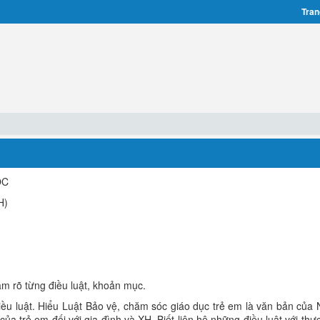
Tran
ÓC
H)
làm rõ từng điều luật, khoản mục.
điều luật. Hiểu Luật Bảo vệ, chăm sóc giáo dục trẻ em là văn bản của
a trẻ em đối với gia đình và XH. Biết liên hệ những điều luật với thực