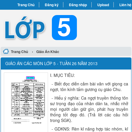
Trang Chủ
Đăng ký
Đăng nhập
Upload
Liên hệ
›
Trang Chủ
Giáo Án Khác
GIÁO ÁN CÁC MÔN LỚP 5 - TUẦN 26 NĂM 2013
I. MỤC TIÊU:
- Biết đọc diễn cảm bài văn với giọng ca
ngợi, tôn kính tấm gương cụ giáo Chu.
- Hiểu ý nghĩa: Ca ngợi truyền thống tôn
sư trọng đạo của nhân dân ta, nhắc nhở
mọi người cần giữ gìn, phát huy truyền
thống tốt đẹp đó. (Trả lời các câu hỏi
trong SGK).
- GDKNS: Rèn kĩ năng hợp tác nhóm, kĩ