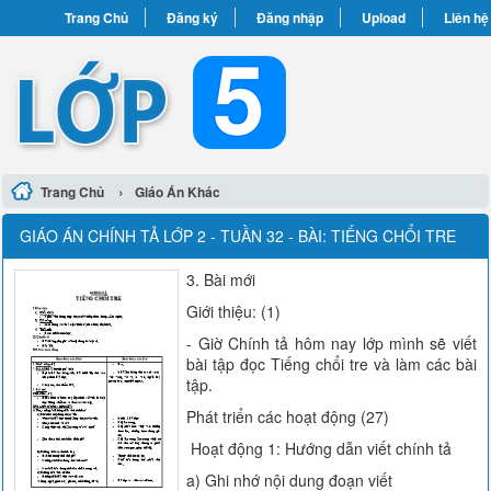
Trang Chủ
Đăng ký
Đăng nhập
Upload
Liên hệ
›
Trang Chủ
Giáo Án Khác
GIÁO ÁN CHÍNH TẢ LỚP 2 - TUẦN 32 - BÀI: TIẾNG CHỔI TRE
3. Bài mới
Giới thiệu: (1)
- Giờ Chính tả hôm nay lớp mình sẽ viết
bài tập đọc Tiếng chổi tre và làm các bài
tập.
Phát triển các hoạt động (27)
Hoạt động 1: Hướng dẫn viết chính tả
a) Ghi nhớ nội dung đoạn viết