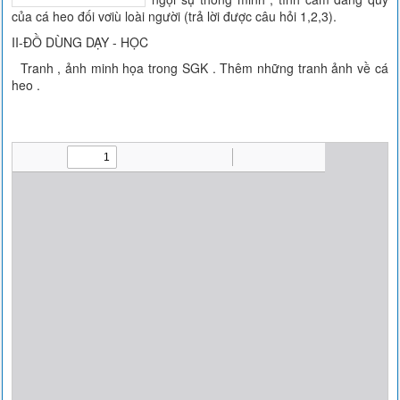
của cá heo đối vơiù loài người (trả lời được câu hỏi 1,2,3).
II-ĐỒ DÙNG DẠY - HỌC
Tranh , ảnh minh họa trong SGK . Thêm những tranh ảnh về cá
heo .