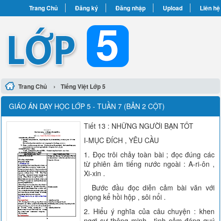
Trang Chủ
Đăng ký
Đăng nhập
Upload
Liên hệ
›
Trang Chủ
Tiếng Việt Lớp 5
GIÁO ÁN DẠY HỌC LỚP 5 - TUẦN 7 (BẢN 2 CỘT)
Tiết 13 : NHỮNG NGƯỜI BẠN TỐT
I-MỤC ĐÍCH , YÊU CẦU
1. Đọc trôi chảy toàn bài ; đọc đúng các
từ phiên âm tiếng nước ngoài : A-ri-ôn ,
Xi-xin .
Bước đầu đọc diễn cảm bài văn với
giọng kể hồi hộp , sôi nổi .
2. Hiểu ý nghĩa của câu chuyện : khen
ngợi sự thông minh , tình cảm đáng quý