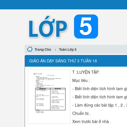
›
Trang Chủ
Toán Lớp 5
GIÁO ÁN DẠY SÁNG THỨ 3 TUẦN 18
T :LUYỆN TẬP.
Mục tiêu :
- Biết tính diện tích hình tam g
- Biết tính diện tích hình tam 
- Làm đúng các bài tập 1 , 2 , 
Chuẩn bị .
Xem trước bài ở nhà .