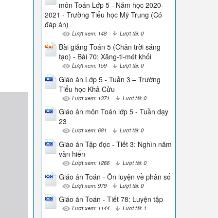
môn Toán Lớp 5 - Năm học 2020-
2021 - Trường Tiểu học Mỹ Trung (Có
đáp án)
Lượt xem: 148
Lượt tải: 0
Bài giảng Toán 5 (Chân trời sáng
tạo) - Bài 70: Xăng-ti-mét khối
Lượt xem: 159
Lượt tải: 0
Giáo án Lớp 5 - Tuần 3 – Trường
Tiểu học Khả Cửu
Lượt xem: 1371
Lượt tải: 0
Giáo án môn Toán lớp 5 - Tuần dạy
23
Lượt xem: 681
Lượt tải: 0
Giáo án Tập đọc - Tiết 3: Nghìn năm
văn hiến
Lượt xem: 1266
Lượt tải: 0
Giáo án Toán - Ôn luyện về phân số
Lượt xem: 979
Lượt tải: 0
Giáo án Toán - Tiết 78: Luyện tập
Lượt xem: 1144
Lượt tải: 1