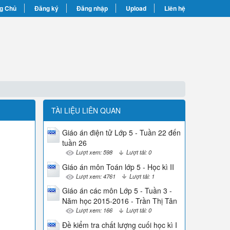
g Chủ
Đăng ký
Đăng nhập
Upload
Liên hệ
TÀI LIỆU LIÊN QUAN
Giáo án điện tử Lớp 5 - Tuần 22 đến
tuần 26
Lượt xem: 598
Lượt tải: 0
Giáo án môn Toán lớp 5 - Học kì II
Lượt xem: 4761
Lượt tải: 1
Giáo án các môn Lớp 5 - Tuần 3 -
Năm học 2015-2016 - Trần Thị Tân
Lượt xem: 166
Lượt tải: 0
Đề kiểm tra chất lượng cuối học kì I