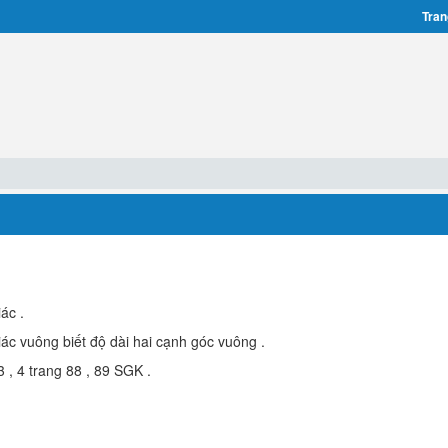
Tran
iác .
giác vuông biết độ dài hai cạnh góc vuông .
3 , 4 trang 88 , 89 SGK .