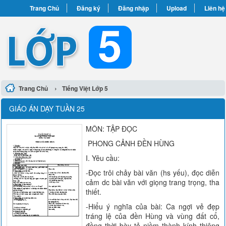
Trang Chủ
Đăng ký
Đăng nhập
Upload
Liên hệ
›
Trang Chủ
Tiếng Việt Lớp 5
GIÁO ÁN DẠY TUẦN 25
MÔN: TẬP ĐỌC
PHONG CẢNH ĐỀN HÙNG
I. Yêu cầu:
-Đọc trôi chảy bài văn (hs yếu), đọc diễn
cảm dc bài văn với giọng trang trọng, tha
thiết.
-Hiểu ý nghĩa của bài: Ca ngợi vẻ đẹp
tráng lệ của đền Hùng và vùng đất cổ,
đồng thời bày tỏ niềm thành kính thiêng