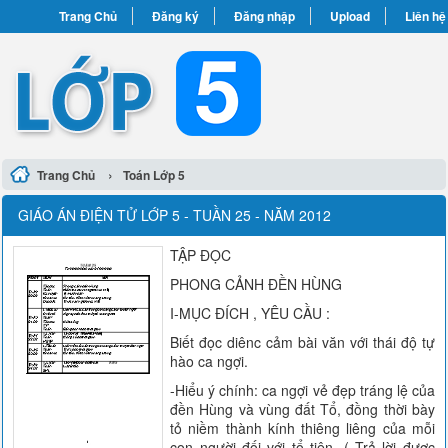
Trang Chủ
Đăng ký
Đăng nhập
Upload
Liên hệ
›
Trang Chủ
Toán Lớp 5
GIÁO ÁN ĐIỆN TỬ LỚP 5 - TUẦN 25 - NĂM 2012
TẬP ĐỌC
PHONG CẢNH ĐỀN HÙNG
I-MỤC ĐÍCH , YÊU CẦU :
Biết đọc diênc cảm bài văn với thái độ tự
hào ca ngợi.
-Hiểu ý chính: ca ngợi vẻ đẹp tráng lệ của
đền Hùng và vùng đất Tổ, đồng thời bày
tỏ niềm thành kính thiêng liêng của mỗi
con người đối với tổ tiên. ( Trả lời được