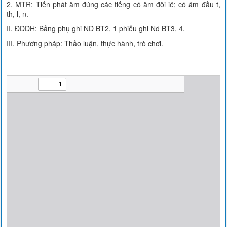
2. MTR: Tiến phát âm đúng các tiếng có âm đôi iê; có âm đầu t,
th, l, n.
II. ĐDDH: Bảng phụ ghi ND BT2, 1 phiếu ghi Nd BT3, 4.
III. Phương pháp: Thảo luận, thực hành, trò chơi.