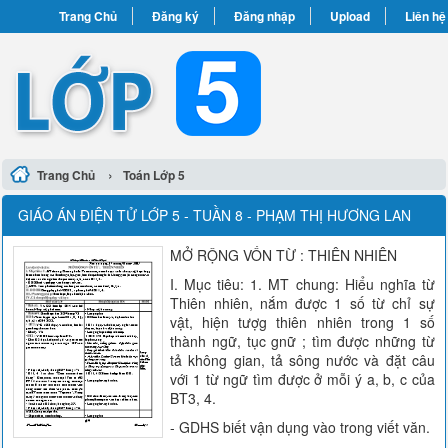
Trang Chủ
Đăng ký
Đăng nhập
Upload
Liên hệ
›
Trang Chủ
Toán Lớp 5
GIÁO ÁN ĐIỆN TỬ LỚP 5 - TUẦN 8 - PHẠM THỊ HƯƠNG LAN
MỞ RỘNG VỐN TỪ : THIÊN NHIÊN
I. Mục tiêu: 1. MT chung: Hiểu nghĩa từ
Thiên nhiên, nắm được 1 số từ chỉ sự
vật, hiện tượg thiên nhiên trong 1 số
thành ngữ, tục gnữ ; tìm được những từ
tả không gian, tả sông nước và đặt câu
với 1 từ ngữ tìm được ở mỗi ý a, b, c của
BT3, 4.
- GDHS biết vận dụng vào trong viết văn.