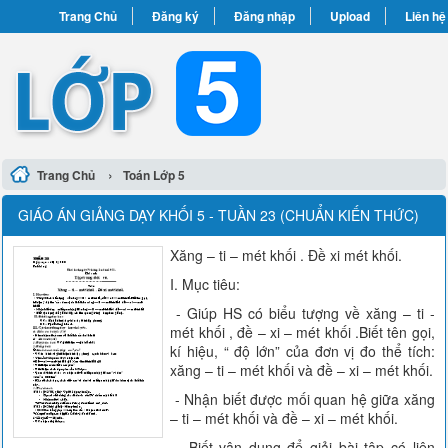
Trang Chủ
Đăng ký
Đăng nhập
Upload
Liên hệ
›
Trang Chủ
Toán Lớp 5
GIÁO ÁN GIẢNG DẠY KHỐI 5 - TUẦN 23 (CHUẨN KIẾN THỨC)
Xăng – ti – mét khối . Đề xi mét khối.
I. Mục tiêu:
- Giúp HS có biểu tượng về xăng – ti -
mét khối , đề – xi – mét khối .Biết tên gọi,
kí hiệu, “ độ lớn” của đơn vị đo thể tích:
xăng – ti – mét khối và đề – xi – mét khối.
- Nhận biết được mối quan hệ giữa xăng
– ti – mét khối và đề – xi – mét khối.
- Biết vận dụng để giải bài tập có liên