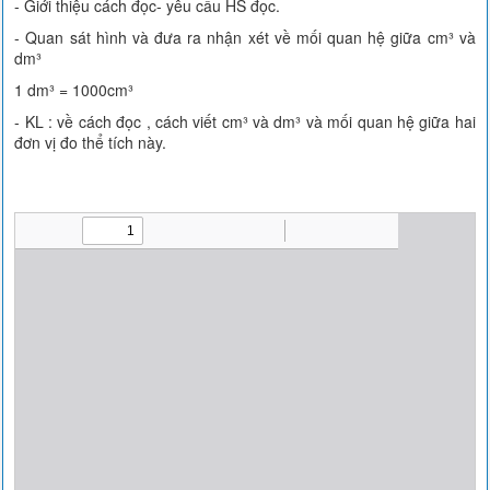
- Giới thiệu cách đọc- yêu cầu HS đọc.
- Quan sát hình và đưa ra nhận xét về mối quan hệ giữa cm³ và
dm³
1 dm³ = 1000cm³
- KL : về cách đọc , cách viết cm³ và dm³ và mối quan hệ giữa hai
đơn vị đo thể tích này.