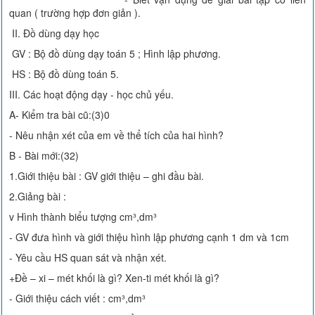
quan ( trường hợp đơn giản ).
II. Đồ dùng dạy học
GV : Bộ đồ dùng dạy toán 5 ; Hình lập phương.
HS : Bộ đồ dùng toán 5.
III. Các hoạt động dạy - học chủ yếu.
A- Kiểm tra bài cũ:(3)0
- Nêu nhận xét của em về thể tích của hai hình?
B - Bài mới:(32)
1.Giới thiệu bài : GV giới thiệu – ghi đầu bài.
2.Giảng bài :
v Hình thành biểu tượng cm³,dm³
- GV đưa hình và giới thiệu hình lập phương cạnh 1 dm và 1cm
- Yêu cầu HS quan sát và nhận xét.
+Đề – xi – mét khối là gì? Xen-ti mét khối là gì?
- Giới thiệu cách viết : cm³,dm³