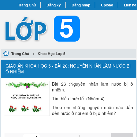
Trang Chủ
Đăng ký
Đăng nhập
Upload
Liên hệ
›
Trang Chủ
Khoa Học Lớp 5
GIÁO ÁN KHOA HỌC 5 - BÀI 26: NGUYÊN NHÂN LÀM NƯỚC BỊ
Ô NHIỄM
Bài 26 :Nguyên nhân làm nước bị ô
nhiễm.
Tìm hiểu thực tế .(Nhóm 4)
Theo em những nguyên nhân nào dẫn
đến nước ở nơi em ở bị ô nhiễm?