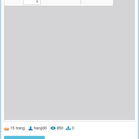
15 trang
hang30
850
0