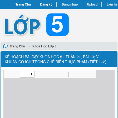
Trang Chủ
Đăng ký
Đăng nhập
Upload
Liên hệ
›
Trang Chủ
Khoa Học Lớp 5
KẾ HOẠCH BÀI DẠY KHOA HỌC 5 - TUẦN 21, BÀI 13: VI
KHUẨN CÓ ÍCH TRONG CHẾ BIẾN THỰC PHẨM (TIẾT 1+2)