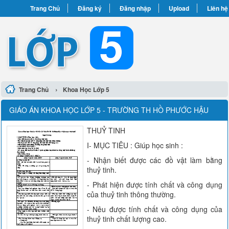
Trang Chủ
Đăng ký
Đăng nhập
Upload
Liên hệ
›
Trang Chủ
Khoa Học Lớp 5
GIÁO ÁN KHOA HỌC LỚP 5 - TRƯỜNG TH HỒ PHƯỚC HẬU
THUỶ TINH
I- MỤC TIÊU : Giúp học sinh :
- Nhận biết được các đồ vật làm bằng
thuỷ tinh.
- Phát hiện được tính chất và công dụng
của thuỷ tinh thông thường.
- Nêu được tính chất và công dụng của
thuỷ tinh chất lượng cao.