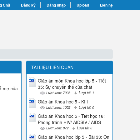
g Chủ
Đăng ký
Đăng nhập
Upload
Liên hệ
TÀI LIỆU LIÊN QUAN
Giáo án môn Khoa học lớp 5 - Tiết
35: Sự chuyển thể của chất
bố mẹ của
Lượt xem: 7008
Lượt tải: 1
Giáo án Khoa học 5 - Kì I
Lượt xem: 1052
Lượt tải: 0
Giáo án Khoa học 5 - Tiết học 16:
Phòng tránh HIV/ AIDSIV / AIDS
Lượt xem: 872
Lượt tải: 0
Giáo án Khoa học lớp 5 - Bài 33: Ôn