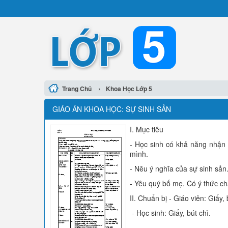
›
Trang Chủ
Khoa Học Lớp 5
GIÁO ÁN KHOA HỌC: SỰ SINH SẢN
I. Mục tiêu
- Học sinh có khả năng nhận
mình.
- Nêu ý nghĩa của sự sinh sản
- Yêu quý bố mẹ. Có ý thức ch
II. Chuẩn bị - Giáo viên: Giấy, 
- Học sinh: Giấy, bút chì.