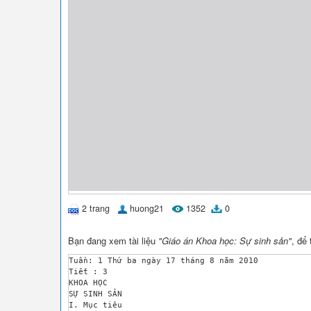
2 trang
huong21
1352
0
Bạn đang xem tài liệu
"Giáo án Khoa học: Sự sinh sản"
, để
Tuần: 1	Thứ ba ngày 17 tháng 8 năm 2010

Tiết : 3

KHOA HỌC 

SỰ SINH SẢN

I. Mục tiêu 
