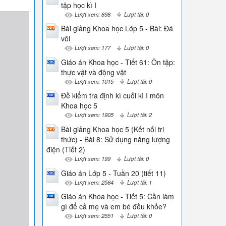
tập học kì I
Lượt xem: 898
Lượt tải: 0
Bài giảng Khoa học Lớp 5 - Bài: Đá
vôi
Lượt xem: 177
Lượt tải: 0
Giáo án Khoa học - Tiết 61: Ôn tập:
thực vật và động vật
Lượt xem: 1015
Lượt tải: 0
Đề kiểm tra định kì cuối kì I môn
Khoa học 5
Lượt xem: 1905
Lượt tải: 2
Bài giảng Khoa học 5 (Kết nối tri
thức) - Bài 8: Sử dụng năng lượng
điện (Tiết 2)
Lượt xem: 199
Lượt tải: 0
Giáo án Lớp 5 - Tuần 20 (tiết 11)
Lượt xem: 2564
Lượt tải: 1
Giáo án Khoa học - Tiết 5: Cần làm
gì để cả mẹ và em bé đều khỏe?
Lượt xem: 2551
Lượt tải: 0