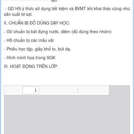
- GD HS ý thức sử dụng tiết kiệm và BVMT khi khai thác cũng như
sản xuất tơ sợi.
II. CHUẨN BỊ ĐỒ DÙNG DẠY HỌC:
- GV chuẩn bị bát đựng nước, diêm (đủ dùng theo nhóm)
- HS chuẩn bị các mẫu vải
- Phiếu học tập, giấy khổ to, bút dạ.
- Hình minh họa trong SGK
III. HOẠT ĐỘNG TRÊN LỚP: