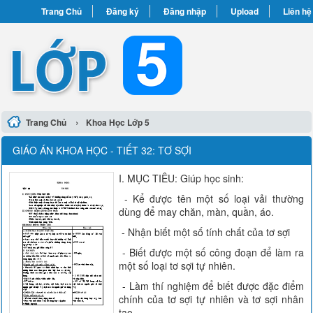
Trang Chủ
Đăng ký
Đăng nhập
Upload
Liên hệ
›
Trang Chủ
Khoa Học Lớp 5
GIÁO ÁN KHOA HỌC - TIẾT 32: TƠ SỢI
I. MỤC TIÊU: Giúp học sinh:
- Kể được tên một số loại vải thường
dùng để may chăn, màn, quần, áo.
- Nhận biết một số tính chất của tơ sợi
- Biết được một số công đoạn để làm ra
một số loại tơ sợi tự nhiên.
- Làm thí nghiệm để biết được đặc điểm
chính của tơ sợi tự nhiên và tơ sợi nhân
tạo.