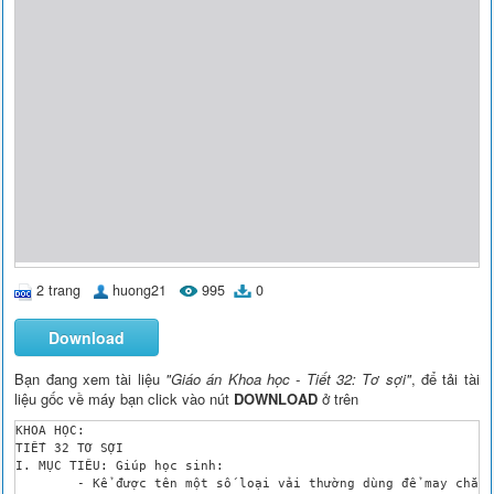
2 trang
huong21
995
0
Download
Bạn đang xem tài liệu
"Giáo án Khoa học - Tiết 32: Tơ sợi"
, để tải tài
liệu gốc về máy bạn click vào nút
DOWNLOAD
ở trên
KHOA HỌC:

TIẾT 32 TƠ SỢI

I. MỤC TIÊU: Giúp học sinh:

	- Kể được tên một số loại vải thường dùng để may chăn, màn, quần, áo.
