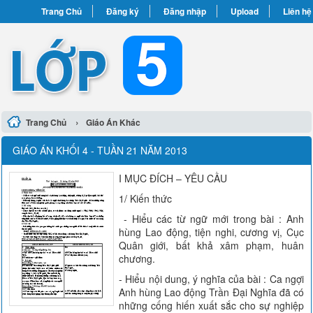
Trang Chủ
Đăng ký
Đăng nhập
Upload
Liên hệ
›
Trang Chủ
Giáo Án Khác
GIÁO ÁN KHỐI 4 - TUẦN 21 NĂM 2013
I MỤC ĐÍCH – YÊU CẦU
1/ Kiến thức
- Hiểu các từ ngữ mới trong bài : Anh
hùng Lao động, tiện nghi, cương vị, Cục
Quân giới, bất khả xâm phạm, huân
chương.
- Hiểu nội dung, ý nghĩa của bài : Ca ngợi
Anh hùng Lao động Trần Đại Nghĩa đã có
những cống hiến xuất sắc cho sự nghiệp